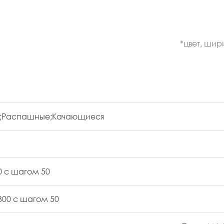
*цвет, шир
е;Распашные;Качающиеся
00 с шагом 50
2300 с шагом 50