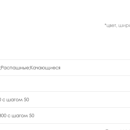
*цвет, шир
е;Распашные;Качающиеся
00 с шагом 50
2300 с шагом 50